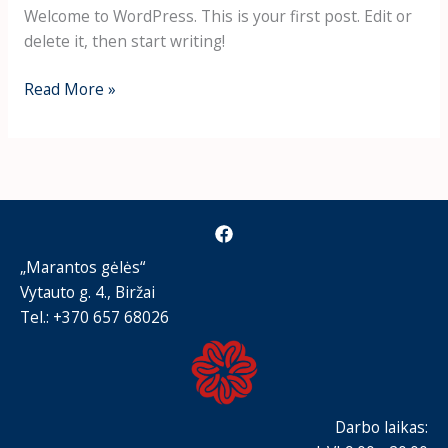
Welcome to WordPress. This is your first post. Edit or
delete it, then start writing!
Hello
Read More »
world!
„Marantos gėlės“
Vytauto g. 4., Biržai
Tel.: +370 657 68026
Darbo laikas: