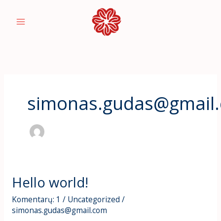
Pereiti
prie
turinio
simonas.gudas@gmail
Hello world!
Komentarų: 1
/
Uncategorized
/
simonas.gudas@gmail.com